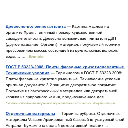
Древесно-волокнистая плита
— Картина маслом на
оргалите Храм , типичный пример художественной
самодеятельности. Древесно волокнистые плиты или ДВП
(другое название Оргалит) материал, получаемый горячим
прессованием массы, состоящей из целлюлозных волокон,
воды,… …
Википедия
ГОСТ Р 53223-2008: Плиты фасадные хризотилцементные.
Технические условия
— Терминология ГОСТ Р 53223 2008:
Плиты фасадные хризотилцементные. Технические условия
оригинал документа: 3.2 защитно декоративное покрытие:
Покрытие из лакокрасочных материалов или декоративной
крошки из природного камня, предназначенное для… …
Словарь-справочник терминов нормативно-технической документации
Отделочные материалы
— Термины рубрики: Отделочные
материалы Vescom Армированный базовый штукатурный слой
Астралит Бумажно слоистый декоративный пластик …